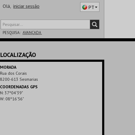
Olá,
iniciar sessão
PT
PESQUISA:
AVANÇADA
DISTRITO
LOCALIZAÇÃO
SALA
MORADA
Rua dos Corais
8200-613 Sesmarias
COORDENADAS GPS
N: 37º04'39"
W: 08º16'56"