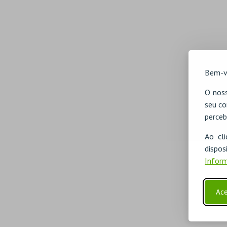
Bem-v
O noss
seu co
perceb
Ao cl
disp
Inform
Ace